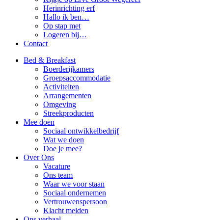
Herinrichting erf
Hallo ik ben…
Op stap met
Logeren bij…
Contact
Bed & Breakfast
Boerderijkamers
Groepsaccommodatie
Activiteiten
Arrangementen
Omgeving
Streekproducten
Mee doen
Sociaal ontwikkelbedrijf
Wat we doen
Doe je mee?
Over Ons
Vacature
Ons team
Waar we voor staan
Sociaal ondernemen
Vertrouwenspersoon
Klacht melden
Ons verhaal