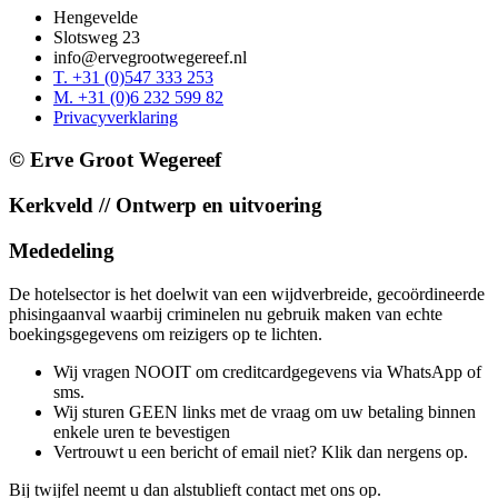
Hengevelde
Slotsweg 23
info@ervegrootwegereef.nl
T. +31 (0)547 333 253
M. +31 (0)6 232 599 82
Privacyverklaring
© Erve Groot Wegereef
Kerkveld // Ontwerp en uitvoering
Mededeling
De hotelsector is het doelwit van een wijdverbreide, gecoördineerde
phisingaanval waarbij criminelen nu gebruik maken van echte
boekingsgegevens om reizigers op te lichten.
Wij vragen NOOIT om creditcardgegevens via WhatsApp of
sms.
Wij sturen GEEN links met de vraag om uw betaling binnen
enkele uren te bevestigen
Vertrouwt u een bericht of email niet? Klik dan nergens op.
Bij twijfel neemt u dan alstublieft contact met ons op.