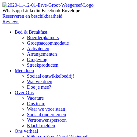
Whatsapp
Linkedin
Facebook
Envelope
Reserveren en beschikbaarheid
Reviews
Bed & Breakfast
Boerderijkamers
Groepsaccommodatie
Activiteiten
Arrangementen
Omgeving
Streekproducten
Mee doen
Sociaal ontwikkelbedrijf
Wat we doen
Doe je mee?
Over Ons
Vacature
Ons team
Waar we voor staan
Sociaal ondernemen
Vertrouwenspersoon
Klacht melden
Ons verhaal
Kijkje op Erve Groot Wegereef